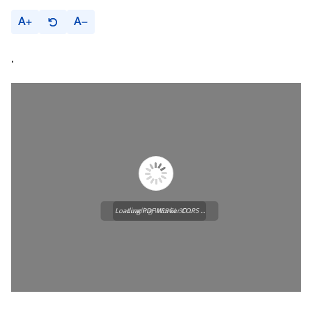
A
A
.
Loading PDF Worker CORS ...
Loading WEBGL 3D ...