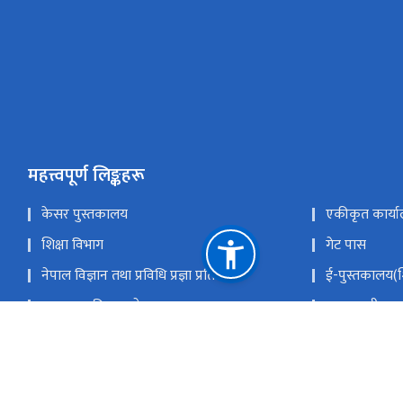
महत्त्वपूर्ण लिङ्कहरू
केसर पुस्तकालय
एकीकृत कार्या
शिक्षा विभाग
गेट पास
नेपाल विज्ञान तथा प्रविधि प्रज्ञा प्रतिष्ठान
ई-पुस्तकालय(शि
पाठ्यक्रम विकास केन्द्र
प्रधानमन्त्री तथ
राष्ट्रिय परीक्षा बोर्ड
नेपाल सरकारक
कर्मचारी एकीकृत ईमेल
राष्ट्रिय प्राकृ