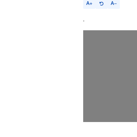
A
A
.