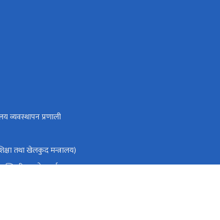
लय व्यवस्थापन प्रणाली
क्षा तथा खेलकुद मन्त्रालय)
ा मन्त्रिपरिषद्को कार्यालय
ो आधिकारिक पोर्टल
तिक स्रोत तथा वित्त आयोग