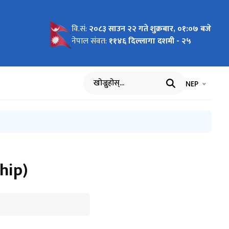
वि.सं:
२०८३ साउन २२ गते शुक्रबार, ०१:०७ बजे
छनोट तथा
ि छनोट
 मनोनयन र
षको मनोनयन
ो आधार:
ागि नाम
 सम्बन्धि
रारूप २०८१
हरू
तिका लागि
 मा जारी
हरूको
्मका लागि
रा) -
नेपाल संवत:
११४६ दिल्लागा दशमी - २५
 सम्बन्धी
था
 आह्वान
ास्त
िषयगत)
र
भाषा चयन गर्नुह
भाषा प
NEP
खोज्नुहोस्
hip)