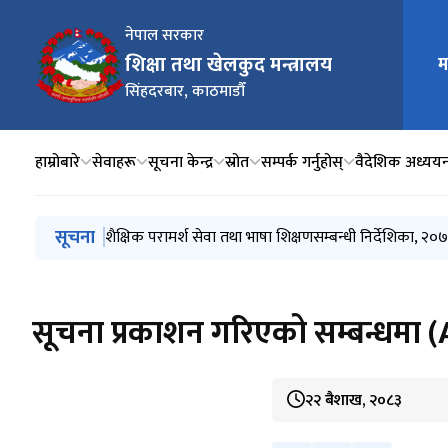
नेपाल सरकार
शिक्षा तथा खेलकुद मन्त्रालय
म
मुख्य न
सिंहदरबार, काठमाडौँ
हाम्रोबारे
सेवाहरू
सूचना केन्द्र
स्रोत
सम्पर्क गर्नुहोस्
वैदेशिक अध्यय
मुख्य नेभिगेसनमा जानुहोस्
सूचना
Invitation for Sealed Quotation
शैक्षिक परामर्श सेवा तथा भाषा शिक्षणसम्बन्धी निर्देशिका, २०
सङ्क्षिप्त सूची प्रकाशन तथा प्रस्तुतीकरण र अन्तर्वार्तासम्बन्धी
सूचनाको हक अन्तर्गत स्वतः प्रकाशन २०८३ बैशाख देखि असा
शिक्षक सेवा आयोगको अध्यक्ष र सदस्य पदमा नियुक्तिका लागि 
सूचना प्रकाशन गरिएको सम्बन्धम
२२ बैशाख, २०८३